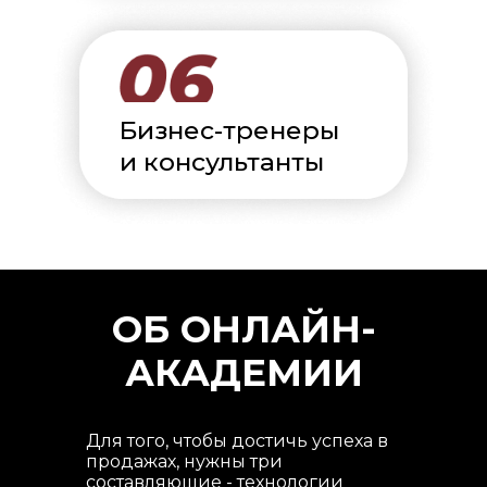
Самозанятые
Бизнес-тренеры
предприниматели
и консультанты
ОБ ОНЛАЙН-
АКАДЕМИИ
Для того, чтобы достичь успеха в
продажах, нужны три
составляющие - технологии